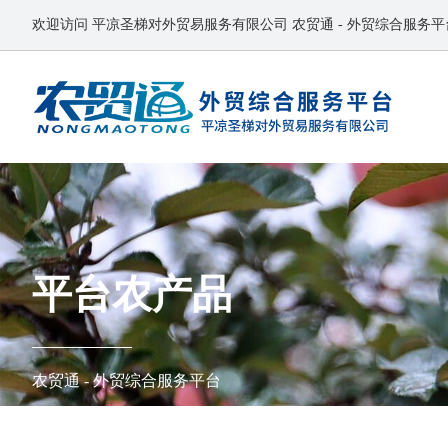
欢迎访问 平凉圣梯对外贸易服务有限公司 农贸通 - 外贸综合服务平
平台农产品
农贸通 - 外贸综合服务平台