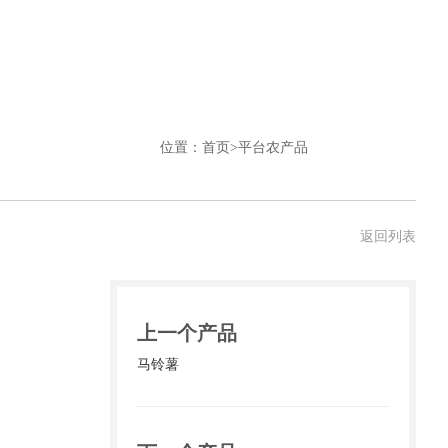
位置：
首页
>
平台农产品
返回列表
上一个产品
马铃薯