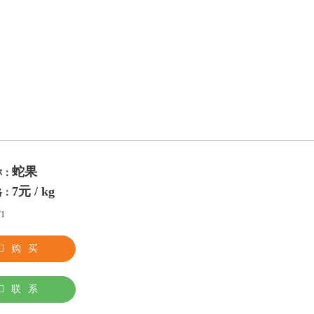
蛇果
称：
7元 / kg
格：
1
购 买
联 系